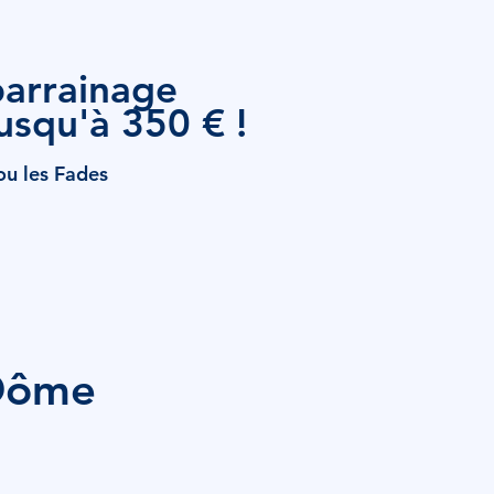
parrainage
usqu'à 350 € !
ou les Fades
-Dôme