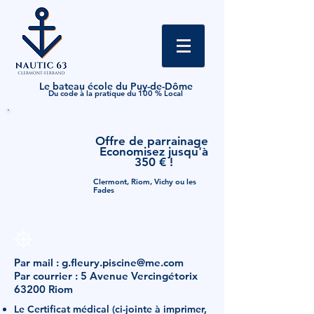
Le bateau école du Puy-de-Dôme
Du code à la pratique du 100 % Local
Offre de parrainage
Economisez jusqu'à
350 € !
Clermont, Riom, Vichy ou les
Fades
Documents d'inscription
:
à envoyer
Par mail :
g.fleury.piscine@me.com
Par courrier : 5 Avenue Vercingétorix
63200 Riom
Le Certificat médical (ci-jointe à imprimer,