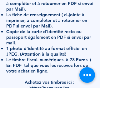
à compléter et à retourner en PDF si envoi
par Mail).
La fiche de renseignement ( ci-jointe à
imprimer, à compléter et à retourner en
PDF si envoi par Mail).
Copie de la carte d'identité recto ou
passeport également en PDF si envoi par
mail.
1 photo d'identité au format officiel en
JPEG. (Attention à la qualité)
Le timbre fiscaL numériques. à 78 Euros
(
En PDF tel que vous les recevez lors de
votre achat en ligne.
​Achetez vos timbres ici :
https://www.service-
public.fr/particuliers/vosdroits/R47906
Un dossier complet par mail
comporte donc 5 pièces
séparés : ( 4 PDF et 1 JPEG ).